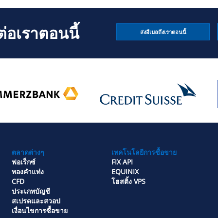
่อเราตอนนี้
ส่งอีเมลถึงเราตอนนี้
ตลาดต่างๆ
เทคโนโลยีการซื้อขาย
ฟอเร็กซ์
FIX API
ทองคำแท่ง
EQUINIX
CFD
โฮสติ้ง VPS
ประเภทบัญชี
สเปรดและสวอป
เงื่อนไขการซื้อขาย