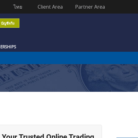
ไทย
Client Area
Partner Area
บัญชีจริง
ERSHIPS
Your Trusted Online Trading