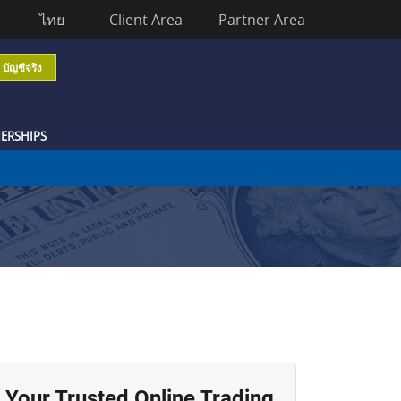
ไทย
Client Area
Partner Area
บัญชีจริง
ERSHIPS
Your Trusted Online Trading