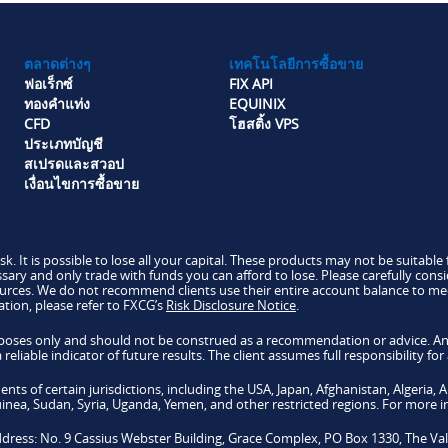
ตลาดต่างๆ
เทคโนโลยีการซื้อขาย
ฟอเร็กซ์
FIX API
ทองคำแท่ง
EQUINIX
CFD
โฮสติ้ง VPS
ประเภทบัญชี
สเปรดและสวอป
เงื่อนไขการซื้อขาย
isk. It is possible to lose all your capital. These products may not be suitab
sary and only trade with funds you can afford to lose. Please carefully consi
ources. We do not recommend clients use their entire account balance to me
ation, please refer to FXCG’s
Risk Disclosure Notice
.
purposes only and should not be construed as a recommendation or advice. A
liable indicator of future results. The client assumes full responsibility for
dents of certain jurisdictions, including the USA, Japan, Afghanistan, Algeri
ea, Sudan, Syria, Uganda, Yemen, and other restricted regions. For more in
ress: No. 9 Cassius Webster Building, Grace Complex, PO Box 1330, The Vall