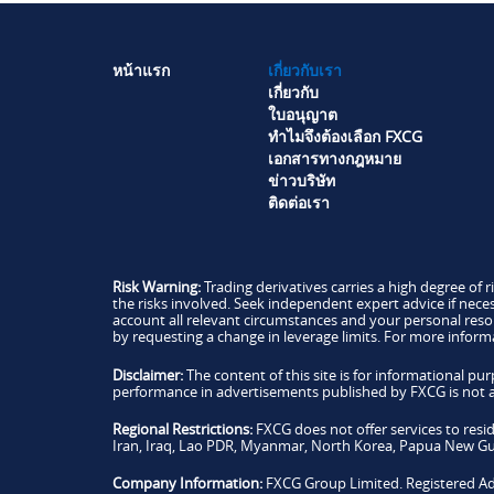
หน้าแรก
เกี่ยวกับเรา
เกี่ยวกับ
ใบอนุญาต
ทำไมจึงต้องเลือก FXCG
เอกสารทางกฎหมาย
ข่าวบริษัท
ติดต่อเรา
Risk Warning:
Trading derivatives carries a high degree of r
the risks involved. Seek independent expert advice if neces
account all relevant circumstances and your personal res
by requesting a change in leverage limits. For more inform
Disclaimer:
The content of this site is for informational 
performance in advertisements published by FXCG is not a re
Regional Restrictions:
FXCG does not offer services to resi
Iran, Iraq, Lao PDR, Myanmar, North Korea, Papua New Guin
Company Information:
FXCG Group Limited. Registered Add