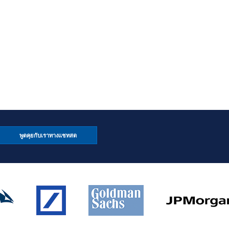
m all at the closing prices meanwhile cancel all t
พูดคุยกับเราทางแชทสด